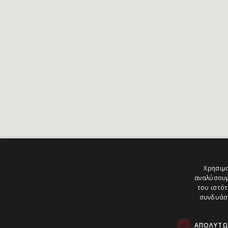
Χρησιμο
αναλύσουμ
του ιστότ
συνδυάσο
ΑΠΟΛΎΤΩ