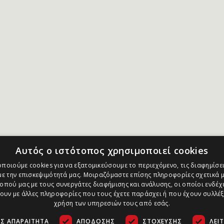
Αυτός ο ιστότοπος χρησιμοποιεί cookies
ποιούμε cookies για να εξατομικεύσουμε το περιεχόμενο, τις διαφημίσει
ε την επισκεψιμότητά μας. Μοιραζόμαστε επίσης πληροφορίες σχετικά μ
οπού μας με τους συνεργάτες διαφήμισης και ανάλυσης, οι οποίοι ενδέχε
υν με άλλες πληροφορίες που τους έχετε παράσχει ή που έχουν συλλέξ
χρήση των υπηρεσιών τους από εσάς.
Σ ΑΠΑΡΑΊΤΗΤΑ
ΑΠΌΔΟΣΗΣ
ΣΤΌΧΕΥΣΗΣ
ΛΕΙ