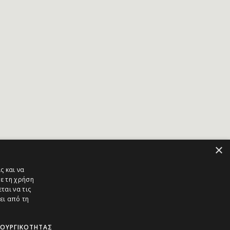
×
ς και να
ε τη χρήση
ται να τις
ει από τη
ΤΟΥΡΓΙΚΌΤΗΤΑΣ