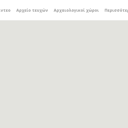
χείο του «αέρα»
ίντεο
Αρχείο τευχών
Αρχαιολογικοί χώροι
Περισσότε