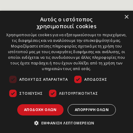
×
Αυτός ο ιστότοπος
χρησιμοποιεί cookies
Χρησιμοποιούμε cookies για να εξατομικεύσουμε το περιεχόμενο,
τις διαφημίσεις και να αναλύσουμε την επισκεψιμότητά μας.
Μοιραζόμαστε επίσης πληροφορίες σχετικά με τη χρήση του
ιστότοπού μας με τους συνεργάτες διαφήμισης και ανάλυσης, οι
οποίοι ενδέχεται να τις συνδυάσουν με άλλες πληροφορίες που
τους έχετε παράσχει ή που έχουν συλλέξει από τη χρήση των
υπηρεσιών τους από εσάς.
ΑΠΟΛΎΤΩΣ ΑΠΑΡΑΊΤΗΤΑ
ΑΠΌΔΟΣΗΣ
ΣΤΌΧΕΥΣΗΣ
ΛΕΙΤΟΥΡΓΙΚΌΤΗΤΑΣ
ΑΠΟΔΟΧΉ ΌΛΩΝ
ΑΠΌΡΡΙΨΗ ΌΛΩΝ
ΕΜΦΆΝΙΣΗ ΛΕΠΤΟΜΕΡΕΙΏΝ