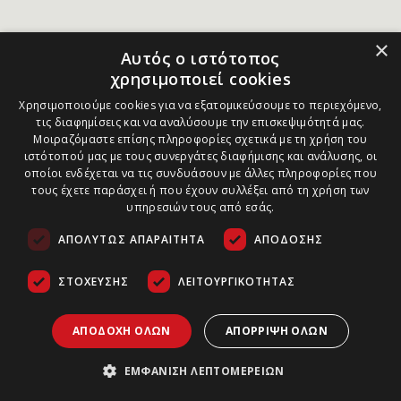
×
Αυτός ο ιστότοπος
χρησιμοποιεί cookies
Χρησιμοποιούμε cookies για να εξατομικεύσουμε το περιεχόμενο,
τις διαφημίσεις και να αναλύσουμε την επισκεψιμότητά μας.
Μοιραζόμαστε επίσης πληροφορίες σχετικά με τη χρήση του
ιστότοπού μας με τους συνεργάτες διαφήμισης και ανάλυσης, οι
οποίοι ενδέχεται να τις συνδυάσουν με άλλες πληροφορίες που
τους έχετε παράσχει ή που έχουν συλλέξει από τη χρήση των
υπηρεσιών τους από εσάς.
ΑΠΟΛΎΤΩΣ ΑΠΑΡΑΊΤΗΤΑ
ΑΠΌΔΟΣΗΣ
ΣΤΌΧΕΥΣΗΣ
ΛΕΙΤΟΥΡΓΙΚΌΤΗΤΑΣ
ΑΠΟΔΟΧΉ ΌΛΩΝ
ΑΠΌΡΡΙΨΗ ΌΛΩΝ
ΕΜΦΆΝΙΣΗ ΛΕΠΤΟΜΕΡΕΙΏΝ