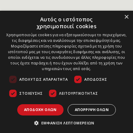
×
Αυτός ο ιστότοπος
χρησιμοποιεί cookies
Χρησιμοποιούμε cookies για να εξατομικεύσουμε το περιεχόμενο,
τις διαφημίσεις και να αναλύσουμε την επισκεψιμότητά μας.
Μοιραζόμαστε επίσης πληροφορίες σχετικά με τη χρήση του
ιστότοπού μας με τους συνεργάτες διαφήμισης και ανάλυσης, οι
οποίοι ενδέχεται να τις συνδυάσουν με άλλες πληροφορίες που
τους έχετε παράσχει ή που έχουν συλλέξει από τη χρήση των
υπηρεσιών τους από εσάς.
ΑΠΟΛΎΤΩΣ ΑΠΑΡΑΊΤΗΤΑ
ΑΠΌΔΟΣΗΣ
ΣΤΌΧΕΥΣΗΣ
ΛΕΙΤΟΥΡΓΙΚΌΤΗΤΑΣ
ΑΠΟΔΟΧΉ ΌΛΩΝ
ΑΠΌΡΡΙΨΗ ΌΛΩΝ
ΕΜΦΆΝΙΣΗ ΛΕΠΤΟΜΕΡΕΙΏΝ