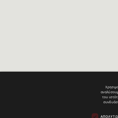
Χρησιμο
αναλύσουμ
του ιστότ
συνδυάσο
ΑΠΟΛΎΤΩ