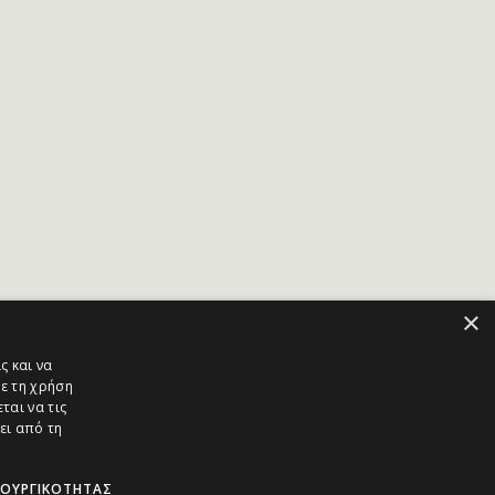
×
ς και να
ε τη χρήση
ται να τις
ει από τη
ΤΟΥΡΓΙΚΌΤΗΤΑΣ