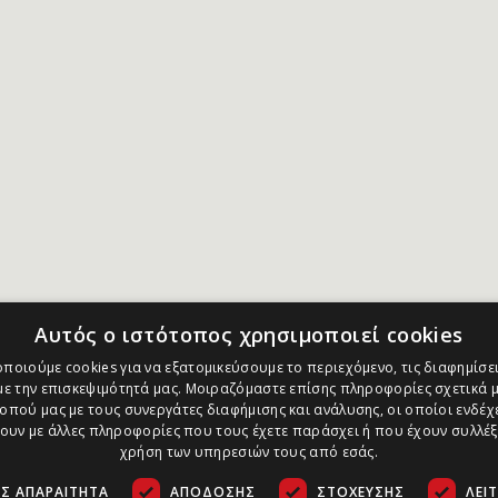
Αυτός ο ιστότοπος χρησιμοποιεί cookies
ποιούμε cookies για να εξατομικεύσουμε το περιεχόμενο, τις διαφημίσει
ε την επισκεψιμότητά μας. Μοιραζόμαστε επίσης πληροφορίες σχετικά μ
οπού μας με τους συνεργάτες διαφήμισης και ανάλυσης, οι οποίοι ενδέχε
υν με άλλες πληροφορίες που τους έχετε παράσχει ή που έχουν συλλέξ
χρήση των υπηρεσιών τους από εσάς.
Σ ΑΠΑΡΑΊΤΗΤΑ
ΑΠΌΔΟΣΗΣ
ΣΤΌΧΕΥΣΗΣ
ΛΕΙ