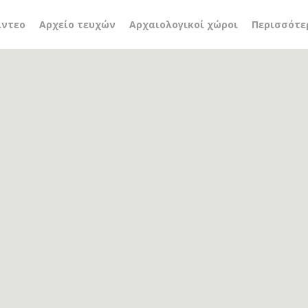
ρκων
ίντεο
Αρχείο τευχών
Αρχαιολογικοί χώροι
Περισσότε