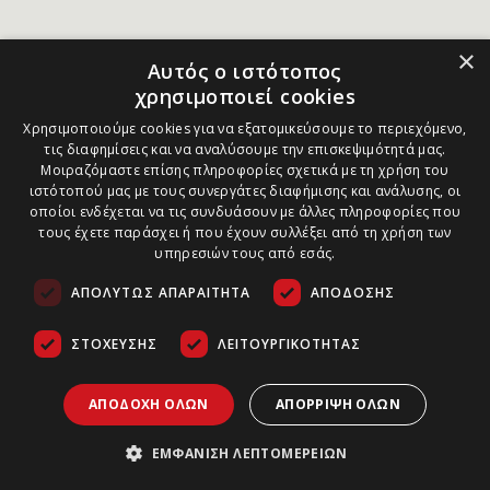
×
Αυτός ο ιστότοπος
χρησιμοποιεί cookies
Χρησιμοποιούμε cookies για να εξατομικεύσουμε το περιεχόμενο,
τις διαφημίσεις και να αναλύσουμε την επισκεψιμότητά μας.
Μοιραζόμαστε επίσης πληροφορίες σχετικά με τη χρήση του
ιστότοπού μας με τους συνεργάτες διαφήμισης και ανάλυσης, οι
οποίοι ενδέχεται να τις συνδυάσουν με άλλες πληροφορίες που
τους έχετε παράσχει ή που έχουν συλλέξει από τη χρήση των
υπηρεσιών τους από εσάς.
ΑΠΟΛΎΤΩΣ ΑΠΑΡΑΊΤΗΤΑ
ΑΠΌΔΟΣΗΣ
ΣΤΌΧΕΥΣΗΣ
ΛΕΙΤΟΥΡΓΙΚΌΤΗΤΑΣ
ΑΠΟΔΟΧΉ ΌΛΩΝ
ΑΠΌΡΡΙΨΗ ΌΛΩΝ
ΕΜΦΆΝΙΣΗ ΛΕΠΤΟΜΕΡΕΙΏΝ