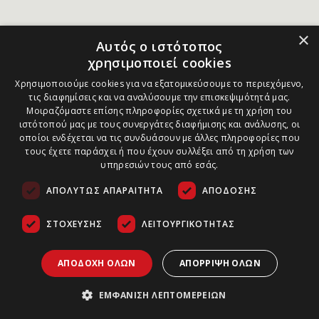
×
Αυτός ο ιστότοπος
χρησιμοποιεί cookies
Χρησιμοποιούμε cookies για να εξατομικεύσουμε το περιεχόμενο,
τις διαφημίσεις και να αναλύσουμε την επισκεψιμότητά μας.
Μοιραζόμαστε επίσης πληροφορίες σχετικά με τη χρήση του
ιστότοπού μας με τους συνεργάτες διαφήμισης και ανάλυσης, οι
οποίοι ενδέχεται να τις συνδυάσουν με άλλες πληροφορίες που
τους έχετε παράσχει ή που έχουν συλλέξει από τη χρήση των
υπηρεσιών τους από εσάς.
ΑΠΟΛΎΤΩΣ ΑΠΑΡΑΊΤΗΤΑ
ΑΠΌΔΟΣΗΣ
ΣΤΌΧΕΥΣΗΣ
ΛΕΙΤΟΥΡΓΙΚΌΤΗΤΑΣ
ΑΠΟΔΟΧΉ ΌΛΩΝ
ΑΠΌΡΡΙΨΗ ΌΛΩΝ
ΕΜΦΆΝΙΣΗ ΛΕΠΤΟΜΕΡΕΙΏΝ