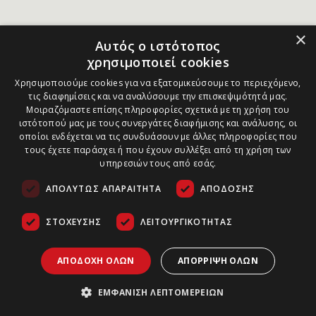
×
Αυτός ο ιστότοπος
χρησιμοποιεί cookies
Χρησιμοποιούμε cookies για να εξατομικεύσουμε το περιεχόμενο,
τις διαφημίσεις και να αναλύσουμε την επισκεψιμότητά μας.
Μοιραζόμαστε επίσης πληροφορίες σχετικά με τη χρήση του
ιστότοπού μας με τους συνεργάτες διαφήμισης και ανάλυσης, οι
οποίοι ενδέχεται να τις συνδυάσουν με άλλες πληροφορίες που
τους έχετε παράσχει ή που έχουν συλλέξει από τη χρήση των
υπηρεσιών τους από εσάς.
ΑΠΟΛΎΤΩΣ ΑΠΑΡΑΊΤΗΤΑ
ΑΠΌΔΟΣΗΣ
ΣΤΌΧΕΥΣΗΣ
ΛΕΙΤΟΥΡΓΙΚΌΤΗΤΑΣ
ΑΠΟΔΟΧΉ ΌΛΩΝ
ΑΠΌΡΡΙΨΗ ΌΛΩΝ
ΕΜΦΆΝΙΣΗ ΛΕΠΤΟΜΕΡΕΙΏΝ