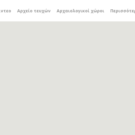
λούπας
ίντεο
Αρχείο τευχών
Αρχαιολογικοί χώροι
Περισσότε