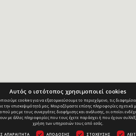
Αυτός ο ιστότοπος χρησιμοποιεί cookies
ποιούμε cookies για να εξατομικεύσουμε το περιεχόμενο, τις διαφημίσει
ε την επισκεψιμότητά μας. Μοιραζόμαστε επίσης πληροφορίες σχετικά μ
οπού μας με τους συνεργάτες διαφήμισης και ανάλυσης, οι οποίοι ενδέχε
υν με άλλες πληροφορίες που τους έχετε παράσχει ή που έχουν συλλέξ
χρήση των υπηρεσιών τους από εσάς.
Σ ΑΠΑΡΑΊΤΗΤΑ
ΑΠΌΔΟΣΗΣ
ΣΤΌΧΕΥΣΗΣ
ΛΕΙ