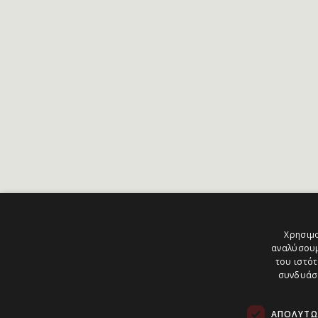
Χρησιμο
αναλύσουμ
του ιστότ
συνδυάσο
ΑΠΟΛΎΤΩ