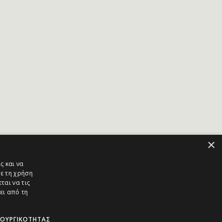
×
ς και να
ε τη χρήση
ται να τις
ει από τη
ΤΟΥΡΓΙΚΌΤΗΤΑΣ