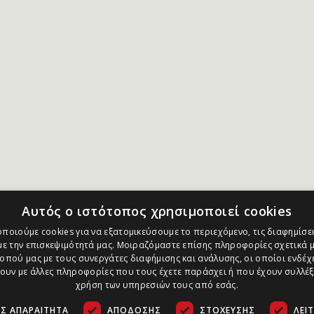
Αυτός ο ιστότοπος χρησιμοποιεί cookies
ποιούμε cookies για να εξατομικεύσουμε το περιεχόμενο, τις διαφημίσει
ε την επισκεψιμότητά μας. Μοιραζόμαστε επίσης πληροφορίες σχετικά μ
οπού μας με τους συνεργάτες διαφήμισης και ανάλυσης, οι οποίοι ενδέχε
υν με άλλες πληροφορίες που τους έχετε παράσχει ή που έχουν συλλέξ
χρήση των υπηρεσιών τους από εσάς.
Σ ΑΠΑΡΑΊΤΗΤΑ
ΑΠΌΔΟΣΗΣ
ΣΤΌΧΕΥΣΗΣ
ΛΕΙ