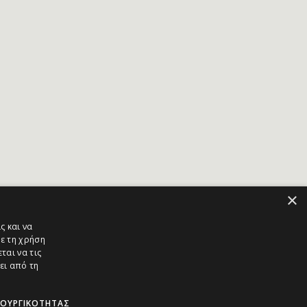
×
ς και να
ε τη χρήση
ται να τις
ει από τη
ΤΟΥΡΓΙΚΌΤΗΤΑΣ