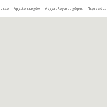
η πληθυσμού
ίντεο
Αρχείο τευχών
Αρχαιολογικοί χώροι
Περισσότε