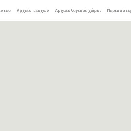
α της παλμύρας
ίντεο
Αρχείο τευχών
Αρχαιολογικοί χώροι
Περισσότε