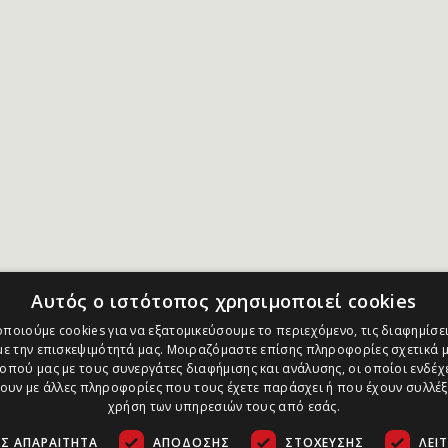
Αυτός ο ιστότοπος χρησιμοποιεί cookies
ποιούμε cookies για να εξατομικεύσουμε το περιεχόμενο, τις διαφημίσει
ε την επισκεψιμότητά μας. Μοιραζόμαστε επίσης πληροφορίες σχετικά μ
οπού μας με τους συνεργάτες διαφήμισης και ανάλυσης, οι οποίοι ενδέχε
υν με άλλες πληροφορίες που τους έχετε παράσχει ή που έχουν συλλέξ
χρήση των υπηρεσιών τους από εσάς.
Σ ΑΠΑΡΑΊΤΗΤΑ
ΑΠΌΔΟΣΗΣ
ΣΤΌΧΕΥΣΗΣ
ΛΕΙ