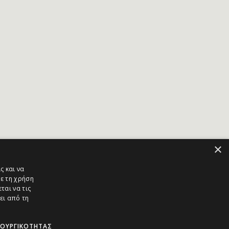
×
ς και να
ε τη χρήση
ται να τις
ει από τη
ΤΟΥΡΓΙΚΌΤΗΤΑΣ