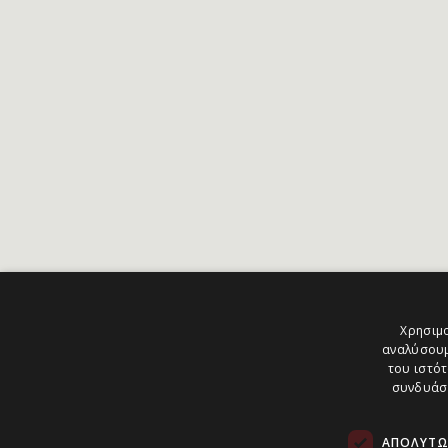
Χρησιμο
αναλύσουμ
του ιστότ
συνδυάσο
ΑΠΟΛΎΤΩ