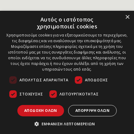
×
Αυτός ο ιστότοπος
χρησιμοποιεί cookies
Χρησιμοποιούμε cookies για να εξατομικεύσουμε το περιεχόμενο,
τις διαφημίσεις και να αναλύσουμε την επισκεψιμότητά μας.
Μοιραζόμαστε επίσης πληροφορίες σχετικά με τη χρήση του
ιστότοπού μας με τους συνεργάτες διαφήμισης και ανάλυσης, οι
οποίοι ενδέχεται να τις συνδυάσουν με άλλες πληροφορίες που
τους έχετε παράσχει ή που έχουν συλλέξει από τη χρήση των
υπηρεσιών τους από εσάς.
ΑΠΟΛΎΤΩΣ ΑΠΑΡΑΊΤΗΤΑ
ΑΠΌΔΟΣΗΣ
ΣΤΌΧΕΥΣΗΣ
ΛΕΙΤΟΥΡΓΙΚΌΤΗΤΑΣ
ΑΠΟΔΟΧΉ ΌΛΩΝ
ΑΠΌΡΡΙΨΗ ΌΛΩΝ
ΕΜΦΆΝΙΣΗ ΛΕΠΤΟΜΕΡΕΙΏΝ