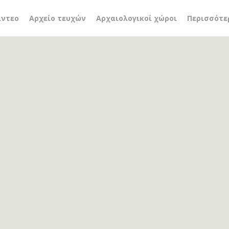
εχνών και Επαγγελμάτω
ίντεο
Αρχείο τευχών
Αρχαιολογικοί χώροι
Περισσότε