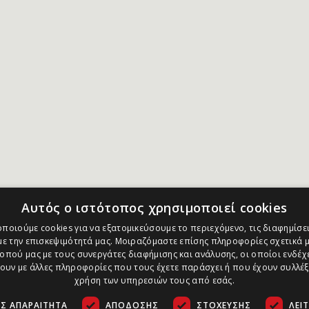
Αυτός ο ιστότοπος χρησιμοποιεί cookies
ποιούμε cookies για να εξατομικεύσουμε το περιεχόμενο, τις διαφημίσει
ε την επισκεψιμότητά μας. Μοιραζόμαστε επίσης πληροφορίες σχετικά μ
οπού μας με τους συνεργάτες διαφήμισης και ανάλυσης, οι οποίοι ενδέχε
υν με άλλες πληροφορίες που τους έχετε παράσχει ή που έχουν συλλέξ
χρήση των υπηρεσιών τους από εσάς.
Σ ΑΠΑΡΑΊΤΗΤΑ
ΑΠΌΔΟΣΗΣ
ΣΤΌΧΕΥΣΗΣ
ΛΕΙ