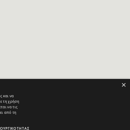
×
ς και να
ε τη χρήση
ται να τις
ει από τη
ΤΟΥΡΓΙΚΌΤΗΤΑΣ