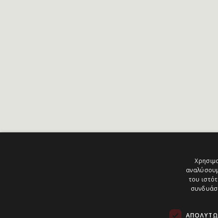
Χρησιμο
αναλύσουμ
του ιστότ
συνδυάσο
ΑΠΟΛΎΤΩ