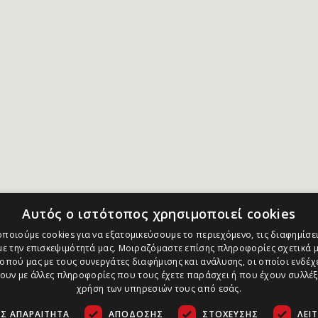
Αυτός ο ιστότοπος χρησιμοποιεί cookies
ποιούμε cookies για να εξατομικεύσουμε το περιεχόμενο, τις διαφημίσει
ε την επισκεψιμότητά μας. Μοιραζόμαστε επίσης πληροφορίες σχετικά μ
οπού μας με τους συνεργάτες διαφήμισης και ανάλυσης, οι οποίοι ενδέχε
υν με άλλες πληροφορίες που τους έχετε παράσχει ή που έχουν συλλέξ
χρήση των υπηρεσιών τους από εσάς.
Σ ΑΠΑΡΑΊΤΗΤΑ
ΑΠΌΔΟΣΗΣ
ΣΤΌΧΕΥΣΗΣ
ΛΕΙ