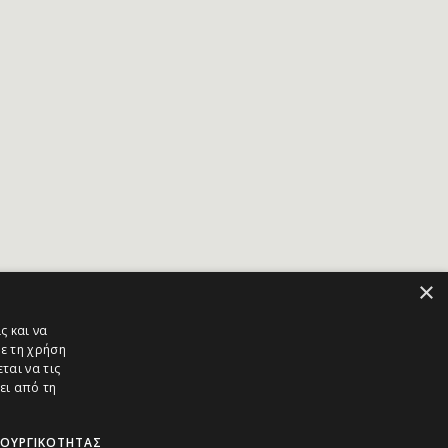
×
ς και να
ε τη χρήση
ται να τις
ει από τη
ΤΟΥΡΓΙΚΌΤΗΤΑΣ