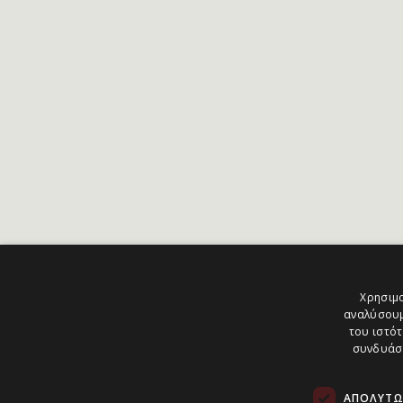
Χρησιμο
αναλύσουμ
του ιστότ
συνδυάσο
ΑΠΟΛΎΤΩ