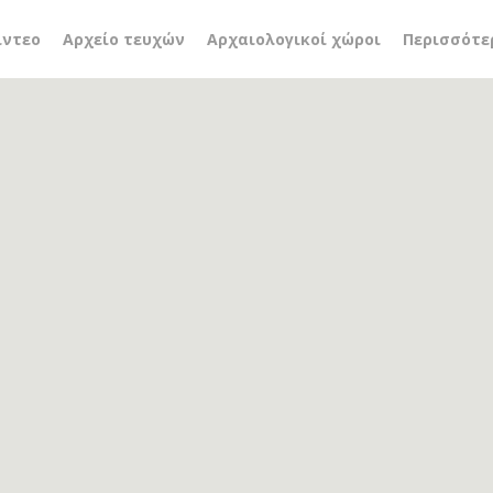
Θετικών Επιστημών
ίντεο
Αρχείο τευχών
Αρχαιολογικοί χώροι
Περισσότε