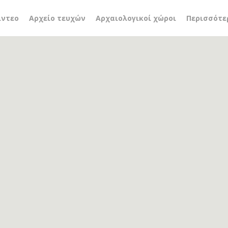
ητήριο μήνυμα
ίντεο
Αρχείο τευχών
Αρχαιολογικοί χώροι
Περισσότε