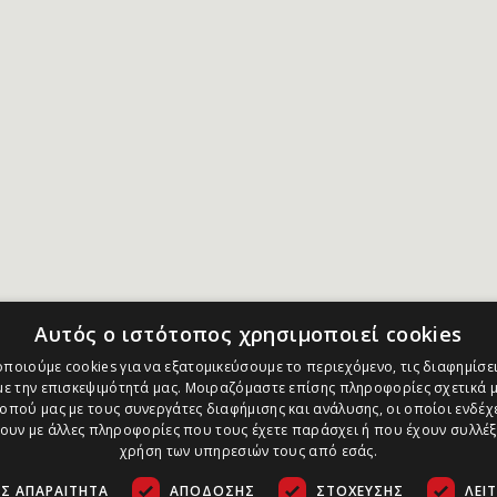
Αυτός ο ιστότοπος χρησιμοποιεί cookies
ποιούμε cookies για να εξατομικεύσουμε το περιεχόμενο, τις διαφημίσει
ε την επισκεψιμότητά μας. Μοιραζόμαστε επίσης πληροφορίες σχετικά μ
οπού μας με τους συνεργάτες διαφήμισης και ανάλυσης, οι οποίοι ενδέχε
υν με άλλες πληροφορίες που τους έχετε παράσχει ή που έχουν συλλέξ
χρήση των υπηρεσιών τους από εσάς.
Σ ΑΠΑΡΑΊΤΗΤΑ
ΑΠΌΔΟΣΗΣ
ΣΤΌΧΕΥΣΗΣ
ΛΕΙ