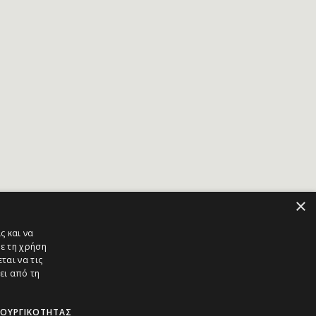
×
ς και να
ε τη χρήση
ται να τις
ει από τη
ΤΟΥΡΓΙΚΌΤΗΤΑΣ