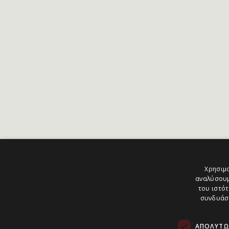
Χρησιμο
αναλύσουμ
του ιστότ
συνδυάσο
ΑΠΟΛΎΤΩ