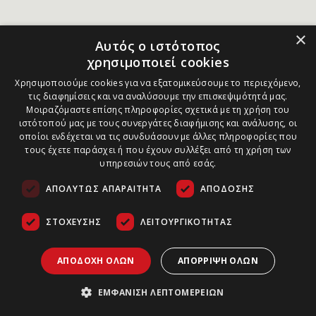
×
Αυτός ο ιστότοπος
χρησιμοποιεί cookies
Χρησιμοποιούμε cookies για να εξατομικεύσουμε το περιεχόμενο,
τις διαφημίσεις και να αναλύσουμε την επισκεψιμότητά μας.
Μοιραζόμαστε επίσης πληροφορίες σχετικά με τη χρήση του
ιστότοπού μας με τους συνεργάτες διαφήμισης και ανάλυσης, οι
οποίοι ενδέχεται να τις συνδυάσουν με άλλες πληροφορίες που
τους έχετε παράσχει ή που έχουν συλλέξει από τη χρήση των
υπηρεσιών τους από εσάς.
ΑΠΟΛΎΤΩΣ ΑΠΑΡΑΊΤΗΤΑ
ΑΠΌΔΟΣΗΣ
ΣΤΌΧΕΥΣΗΣ
ΛΕΙΤΟΥΡΓΙΚΌΤΗΤΑΣ
ΑΠΟΔΟΧΉ ΌΛΩΝ
ΑΠΌΡΡΙΨΗ ΌΛΩΝ
ΕΜΦΆΝΙΣΗ ΛΕΠΤΟΜΕΡΕΙΏΝ