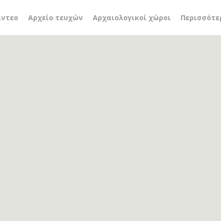
ικά έπιπλα
ίντεο
Αρχείο τευχών
Αρχαιολογικοί χώροι
Περισσότε