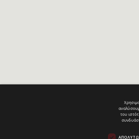
Χρησιμο
αναλύσουμ
του ιστότ
συνδυάσο
ΑΠΟΛΎΤΩ