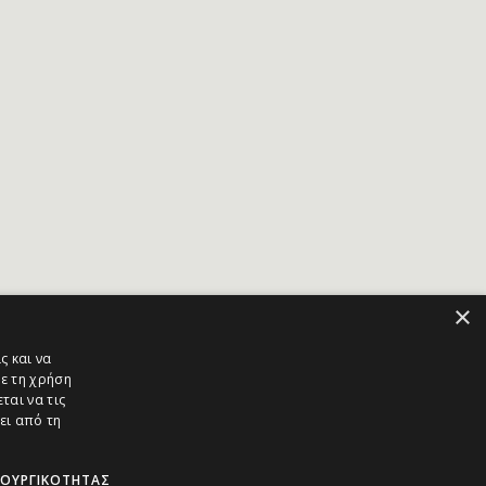
×
ς και να
ε τη χρήση
ται να τις
ει από τη
ΤΟΥΡΓΙΚΌΤΗΤΑΣ