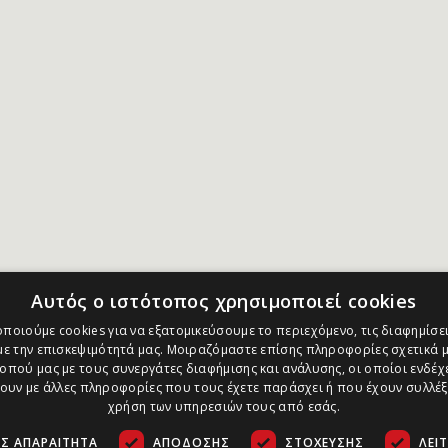
Αυτός ο ιστότοπος χρησιμοποιεί cookies
ποιούμε cookies για να εξατομικεύσουμε το περιεχόμενο, τις διαφημίσει
ε την επισκεψιμότητά μας. Μοιραζόμαστε επίσης πληροφορίες σχετικά μ
οπού μας με τους συνεργάτες διαφήμισης και ανάλυσης, οι οποίοι ενδέχε
υν με άλλες πληροφορίες που τους έχετε παράσχει ή που έχουν συλλέξ
χρήση των υπηρεσιών τους από εσάς.
Σ ΑΠΑΡΑΊΤΗΤΑ
ΑΠΌΔΟΣΗΣ
ΣΤΌΧΕΥΣΗΣ
ΛΕΙ