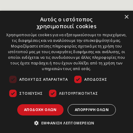
×
Αυτός ο ιστότοπος
χρησιμοποιεί cookies
Χρησιμοποιούμε cookies για να εξατομικεύσουμε το περιεχόμενο,
τις διαφημίσεις και να αναλύσουμε την επισκεψιμότητά μας.
Μοιραζόμαστε επίσης πληροφορίες σχετικά με τη χρήση του
ιστότοπού μας με τους συνεργάτες διαφήμισης και ανάλυσης, οι
οποίοι ενδέχεται να τις συνδυάσουν με άλλες πληροφορίες που
τους έχετε παράσχει ή που έχουν συλλέξει από τη χρήση των
υπηρεσιών τους από εσάς.
ΑΠΟΛΎΤΩΣ ΑΠΑΡΑΊΤΗΤΑ
ΑΠΌΔΟΣΗΣ
ΣΤΌΧΕΥΣΗΣ
ΛΕΙΤΟΥΡΓΙΚΌΤΗΤΑΣ
ΑΠΟΔΟΧΉ ΌΛΩΝ
ΑΠΌΡΡΙΨΗ ΌΛΩΝ
ΕΜΦΆΝΙΣΗ ΛΕΠΤΟΜΕΡΕΙΏΝ