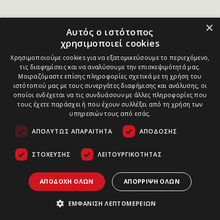
×
Αυτός ο ιστότοπος
χρησιμοποιεί cookies
Χρησιμοποιούμε cookies για να εξατομικεύσουμε το περιεχόμενο,
τις διαφημίσεις και να αναλύσουμε την επισκεψιμότητά μας.
Μοιραζόμαστε επίσης πληροφορίες σχετικά με τη χρήση του
ιστότοπού μας με τους συνεργάτες διαφήμισης και ανάλυσης, οι
οποίοι ενδέχεται να τις συνδυάσουν με άλλες πληροφορίες που
τους έχετε παράσχει ή που έχουν συλλέξει από τη χρήση των
υπηρεσιών τους από εσάς.
ΑΠΟΛΎΤΩΣ ΑΠΑΡΑΊΤΗΤΑ
ΑΠΌΔΟΣΗΣ
ΣΤΌΧΕΥΣΗΣ
ΛΕΙΤΟΥΡΓΙΚΌΤΗΤΑΣ
ΑΠΟΔΟΧΉ ΌΛΩΝ
ΑΠΌΡΡΙΨΗ ΌΛΩΝ
ΕΜΦΆΝΙΣΗ ΛΕΠΤΟΜΕΡΕΙΏΝ