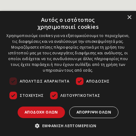
×
Αυτός ο ιστότοπος
χρησιμοποιεί cookies
Χρησιμοποιούμε cookies για να εξατομικεύσουμε το περιεχόμενο,
τις διαφημίσεις και να αναλύσουμε την επισκεψιμότητά μας.
Μοιραζόμαστε επίσης πληροφορίες σχετικά με τη χρήση του
ιστότοπού μας με τους συνεργάτες διαφήμισης και ανάλυσης, οι
οποίοι ενδέχεται να τις συνδυάσουν με άλλες πληροφορίες που
τους έχετε παράσχει ή που έχουν συλλέξει από τη χρήση των
υπηρεσιών τους από εσάς.
ΑΠΟΛΎΤΩΣ ΑΠΑΡΑΊΤΗΤΑ
ΑΠΌΔΟΣΗΣ
ΣΤΌΧΕΥΣΗΣ
ΛΕΙΤΟΥΡΓΙΚΌΤΗΤΑΣ
ΑΠΟΔΟΧΉ ΌΛΩΝ
ΑΠΌΡΡΙΨΗ ΌΛΩΝ
ΕΜΦΆΝΙΣΗ ΛΕΠΤΟΜΕΡΕΙΏΝ