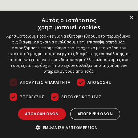
×
Αυτός ο ιστότοπος
χρησιμοποιεί cookies
Χρησιμοποιούμε cookies για να εξατομικεύσουμε το περιεχόμενο,
τις διαφημίσεις και να αναλύσουμε την επισκεψιμότητά μας.
Μοιραζόμαστε επίσης πληροφορίες σχετικά με τη χρήση του
ιστότοπού μας με τους συνεργάτες διαφήμισης και ανάλυσης, οι
οποίοι ενδέχεται να τις συνδυάσουν με άλλες πληροφορίες που
τους έχετε παράσχει ή που έχουν συλλέξει από τη χρήση των
υπηρεσιών τους από εσάς.
ΑΠΟΛΎΤΩΣ ΑΠΑΡΑΊΤΗΤΑ
ΑΠΌΔΟΣΗΣ
ΣΤΌΧΕΥΣΗΣ
ΛΕΙΤΟΥΡΓΙΚΌΤΗΤΑΣ
ΑΠΟΔΟΧΉ ΌΛΩΝ
ΑΠΌΡΡΙΨΗ ΌΛΩΝ
ΕΜΦΆΝΙΣΗ ΛΕΠΤΟΜΕΡΕΙΏΝ