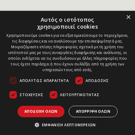
×
Αυτός ο ιστότοπος
χρησιμοποιεί cookies
Χρησιμοποιούμε cookies για να εξατομικεύσουμε το περιεχόμενο,
τις διαφημίσεις και να αναλύσουμε την επισκεψιμότητά μας.
Μοιραζόμαστε επίσης πληροφορίες σχετικά με τη χρήση του
ιστότοπού μας με τους συνεργάτες διαφήμισης και ανάλυσης, οι
οποίοι ενδέχεται να τις συνδυάσουν με άλλες πληροφορίες που
τους έχετε παράσχει ή που έχουν συλλέξει από τη χρήση των
υπηρεσιών τους από εσάς.
ΑΠΟΛΎΤΩΣ ΑΠΑΡΑΊΤΗΤΑ
ΑΠΌΔΟΣΗΣ
ΣΤΌΧΕΥΣΗΣ
ΛΕΙΤΟΥΡΓΙΚΌΤΗΤΑΣ
ΑΠΟΔΟΧΉ ΌΛΩΝ
ΑΠΌΡΡΙΨΗ ΌΛΩΝ
ΕΜΦΆΝΙΣΗ ΛΕΠΤΟΜΕΡΕΙΏΝ