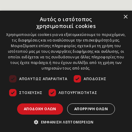
×
Αυτός ο ιστότοπος
χρησιμοποιεί cookies
Χρησιμοποιούμε cookies για να εξατομικεύσουμε το περιεχόμενο,
τις διαφημίσεις και να αναλύσουμε την επισκεψιμότητά μας.
Μοιραζόμαστε επίσης πληροφορίες σχετικά με τη χρήση του
ιστότοπού μας με τους συνεργάτες διαφήμισης και ανάλυσης, οι
οποίοι ενδέχεται να τις συνδυάσουν με άλλες πληροφορίες που
τους έχετε παράσχει ή που έχουν συλλέξει από τη χρήση των
υπηρεσιών τους από εσάς.
ΑΠΟΛΎΤΩΣ ΑΠΑΡΑΊΤΗΤΑ
ΑΠΌΔΟΣΗΣ
ΣΤΌΧΕΥΣΗΣ
ΛΕΙΤΟΥΡΓΙΚΌΤΗΤΑΣ
ΑΠΟΔΟΧΉ ΌΛΩΝ
ΑΠΌΡΡΙΨΗ ΌΛΩΝ
ΕΜΦΆΝΙΣΗ ΛΕΠΤΟΜΕΡΕΙΏΝ