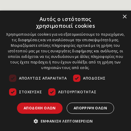
×
Αυτός ο ιστότοπος
χρησιμοποιεί cookies
Χρησιμοποιούμε cookies για να εξατομικεύσουμε το περιεχόμενο,
τις διαφημίσεις και να αναλύσουμε την επισκεψιμότητά μας.
Μοιραζόμαστε επίσης πληροφορίες σχετικά με τη χρήση του
ιστότοπού μας με τους συνεργάτες διαφήμισης και ανάλυσης, οι
οποίοι ενδέχεται να τις συνδυάσουν με άλλες πληροφορίες που
τους έχετε παράσχει ή που έχουν συλλέξει από τη χρήση των
υπηρεσιών τους από εσάς.
ΑΠΟΛΎΤΩΣ ΑΠΑΡΑΊΤΗΤΑ
ΑΠΌΔΟΣΗΣ
ΣΤΌΧΕΥΣΗΣ
ΛΕΙΤΟΥΡΓΙΚΌΤΗΤΑΣ
ΑΠΟΔΟΧΉ ΌΛΩΝ
ΑΠΌΡΡΙΨΗ ΌΛΩΝ
ΕΜΦΆΝΙΣΗ ΛΕΠΤΟΜΕΡΕΙΏΝ