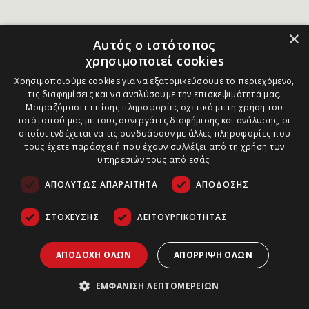
×
Αυτός ο ιστότοπος
χρησιμοποιεί cookies
Χρησιμοποιούμε cookies για να εξατομικεύσουμε το περιεχόμενο,
τις διαφημίσεις και να αναλύσουμε την επισκεψιμότητά μας.
Μοιραζόμαστε επίσης πληροφορίες σχετικά με τη χρήση του
ιστότοπού μας με τους συνεργάτες διαφήμισης και ανάλυσης, οι
οποίοι ενδέχεται να τις συνδυάσουν με άλλες πληροφορίες που
τους έχετε παράσχει ή που έχουν συλλέξει από τη χρήση των
υπηρεσιών τους από εσάς.
ΑΠΟΛΎΤΩΣ ΑΠΑΡΑΊΤΗΤΑ
ΑΠΌΔΟΣΗΣ
ΣΤΌΧΕΥΣΗΣ
ΛΕΙΤΟΥΡΓΙΚΌΤΗΤΑΣ
ΑΠΟΔΟΧΉ ΌΛΩΝ
ΑΠΌΡΡΙΨΗ ΌΛΩΝ
ΕΜΦΆΝΙΣΗ ΛΕΠΤΟΜΕΡΕΙΏΝ