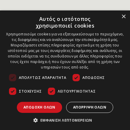
×
Αυτός ο ιστότοπος
χρησιμοποιεί cookies
Χρησιμοποιούμε cookies για να εξατομικεύσουμε το περιεχόμενο,
τις διαφημίσεις και να αναλύσουμε την επισκεψιμότητά μας.
Μοιραζόμαστε επίσης πληροφορίες σχετικά με τη χρήση του
ιστότοπού μας με τους συνεργάτες διαφήμισης και ανάλυσης, οι
οποίοι ενδέχεται να τις συνδυάσουν με άλλες πληροφορίες που
τους έχετε παράσχει ή που έχουν συλλέξει από τη χρήση των
υπηρεσιών τους από εσάς.
ΑΠΟΛΎΤΩΣ ΑΠΑΡΑΊΤΗΤΑ
ΑΠΌΔΟΣΗΣ
ΣΤΌΧΕΥΣΗΣ
ΛΕΙΤΟΥΡΓΙΚΌΤΗΤΑΣ
ΑΠΟΔΟΧΉ ΌΛΩΝ
ΑΠΌΡΡΙΨΗ ΌΛΩΝ
ΕΜΦΆΝΙΣΗ ΛΕΠΤΟΜΕΡΕΙΏΝ