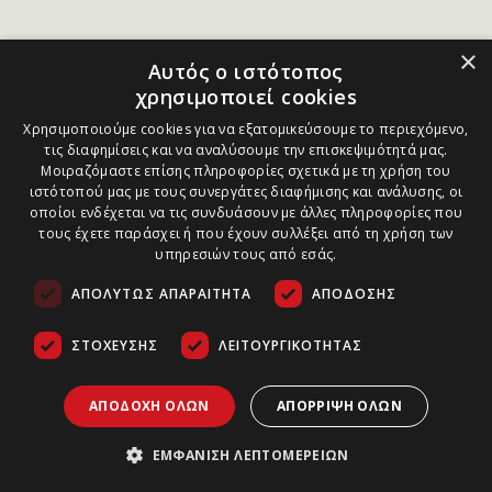
×
Αυτός ο ιστότοπος
χρησιμοποιεί cookies
Χρησιμοποιούμε cookies για να εξατομικεύσουμε το περιεχόμενο,
τις διαφημίσεις και να αναλύσουμε την επισκεψιμότητά μας.
Μοιραζόμαστε επίσης πληροφορίες σχετικά με τη χρήση του
ιστότοπού μας με τους συνεργάτες διαφήμισης και ανάλυσης, οι
οποίοι ενδέχεται να τις συνδυάσουν με άλλες πληροφορίες που
τους έχετε παράσχει ή που έχουν συλλέξει από τη χρήση των
υπηρεσιών τους από εσάς.
ΑΠΟΛΎΤΩΣ ΑΠΑΡΑΊΤΗΤΑ
ΑΠΌΔΟΣΗΣ
ΣΤΌΧΕΥΣΗΣ
ΛΕΙΤΟΥΡΓΙΚΌΤΗΤΑΣ
ΑΠΟΔΟΧΉ ΌΛΩΝ
ΑΠΌΡΡΙΨΗ ΌΛΩΝ
ΕΜΦΆΝΙΣΗ ΛΕΠΤΟΜΕΡΕΙΏΝ