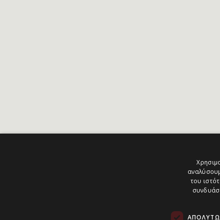
Χρησιμο
αναλύσουμ
του ιστότ
συνδυάσο
ΑΠΟΛΎΤΩ