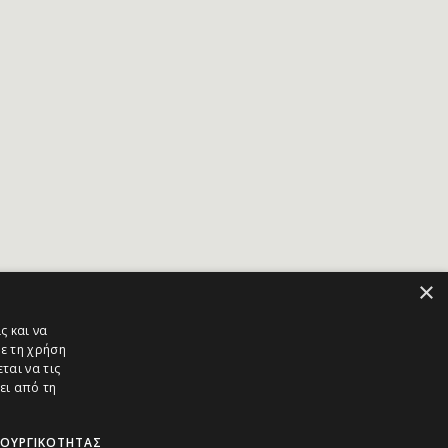
×
ς και να
ε τη χρήση
ται να τις
ει από τη
ΤΟΥΡΓΙΚΌΤΗΤΑΣ