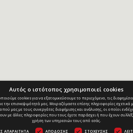
Αυτός ο ιστότοπος χρησιμοποιεί cookies
ποιούμε cookies για να εξατομικεύσουμε το περιεχόμενο, τις διαφημίσει
ε την επισκεψιμότητά μας. Μοιραζόμαστε επίσης πληροφορίες σχετικά μ
οπού μας με τους συνεργάτες διαφήμισης και ανάλυσης, οι οποίοι ενδέχε
υν με άλλες πληροφορίες που τους έχετε παράσχει ή που έχουν συλλέξ
χρήση των υπηρεσιών τους από εσάς.
Σ ΑΠΑΡΑΊΤΗΤΑ
ΑΠΌΔΟΣΗΣ
ΣΤΌΧΕΥΣΗΣ
ΛΕΙ