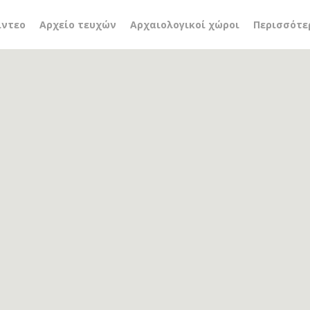
 Μαρτυρίων
ίντεο
Αρχείο τευχών
Αρχαιολογικοί χώροι
Περισσότε