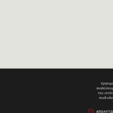
Χρησιμο
αναλύσουμ
του ιστότ
συνδυάσο
ΑΠΟΛΎΤΩ