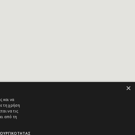
×
ς και να
ε τη χρήση
ται να τις
ει από τη
ΤΟΥΡΓΙΚΌΤΗΤΑΣ