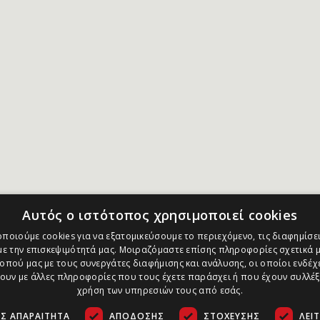
Αυτός ο ιστότοπος χρησιμοποιεί cookies
ποιούμε cookies για να εξατομικεύσουμε το περιεχόμενο, τις διαφημίσει
ε την επισκεψιμότητά μας. Μοιραζόμαστε επίσης πληροφορίες σχετικά μ
οπού μας με τους συνεργάτες διαφήμισης και ανάλυσης, οι οποίοι ενδέχε
υν με άλλες πληροφορίες που τους έχετε παράσχει ή που έχουν συλλέξ
χρήση των υπηρεσιών τους από εσάς.
Σ ΑΠΑΡΑΊΤΗΤΑ
ΑΠΌΔΟΣΗΣ
ΣΤΌΧΕΥΣΗΣ
ΛΕΙ