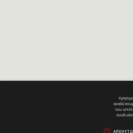
Χρησιμο
αναλύσουμ
του ιστότ
συνδυάσο
ΑΠΟΛΎΤΩ