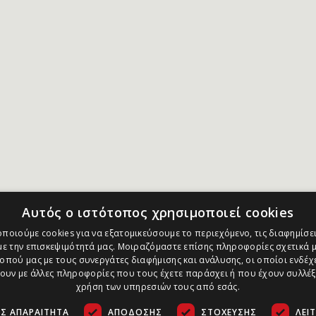
Αυτός ο ιστότοπος χρησιμοποιεί cookies
ποιούμε cookies για να εξατομικεύσουμε το περιεχόμενο, τις διαφημίσει
ε την επισκεψιμότητά μας. Μοιραζόμαστε επίσης πληροφορίες σχετικά μ
οπού μας με τους συνεργάτες διαφήμισης και ανάλυσης, οι οποίοι ενδέχε
υν με άλλες πληροφορίες που τους έχετε παράσχει ή που έχουν συλλέξ
χρήση των υπηρεσιών τους από εσάς.
Σ ΑΠΑΡΑΊΤΗΤΑ
ΑΠΌΔΟΣΗΣ
ΣΤΌΧΕΥΣΗΣ
ΛΕΙ