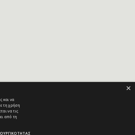
×
ς και να
ε τη χρήση
ται να τις
ει από τη
ΤΟΥΡΓΙΚΌΤΗΤΑΣ