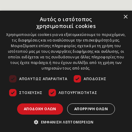
×
Αυτός ο ιστότοπος
χρησιμοποιεί cookies
Χρησιμοποιούμε cookies για να εξατομικεύσουμε το περιεχόμενο,
τις διαφημίσεις και να αναλύσουμε την επισκεψιμότητά μας.
Μοιραζόμαστε επίσης πληροφορίες σχετικά με τη χρήση του
ιστότοπού μας με τους συνεργάτες διαφήμισης και ανάλυσης, οι
οποίοι ενδέχεται να τις συνδυάσουν με άλλες πληροφορίες που
τους έχετε παράσχει ή που έχουν συλλέξει από τη χρήση των
υπηρεσιών τους από εσάς.
ΑΠΟΛΎΤΩΣ ΑΠΑΡΑΊΤΗΤΑ
ΑΠΌΔΟΣΗΣ
ΣΤΌΧΕΥΣΗΣ
ΛΕΙΤΟΥΡΓΙΚΌΤΗΤΑΣ
ΑΠΟΔΟΧΉ ΌΛΩΝ
ΑΠΌΡΡΙΨΗ ΌΛΩΝ
ΕΜΦΆΝΙΣΗ ΛΕΠΤΟΜΕΡΕΙΏΝ