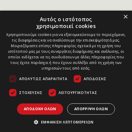
×
Αυτός ο ιστότοπος
χρησιμοποιεί cookies
Χρησιμοποιούμε cookies για να εξατομικεύσουμε το περιεχόμενο,
τις διαφημίσεις και να αναλύσουμε την επισκεψιμότητά μας.
Μοιραζόμαστε επίσης πληροφορίες σχετικά με τη χρήση του
ιστότοπού μας με τους συνεργάτες διαφήμισης και ανάλυσης, οι
οποίοι ενδέχεται να τις συνδυάσουν με άλλες πληροφορίες που
τους έχετε παράσχει ή που έχουν συλλέξει από τη χρήση των
υπηρεσιών τους από εσάς.
ΑΠΟΛΎΤΩΣ ΑΠΑΡΑΊΤΗΤΑ
ΑΠΌΔΟΣΗΣ
ΣΤΌΧΕΥΣΗΣ
ΛΕΙΤΟΥΡΓΙΚΌΤΗΤΑΣ
ΑΠΟΔΟΧΉ ΌΛΩΝ
ΑΠΌΡΡΙΨΗ ΌΛΩΝ
ΕΜΦΆΝΙΣΗ ΛΕΠΤΟΜΕΡΕΙΏΝ