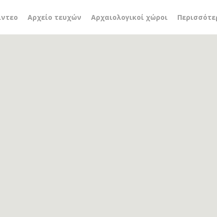
ές τομές
ίντεο
Αρχείο τευχών
Αρχαιολογικοί χώροι
Περισσότε