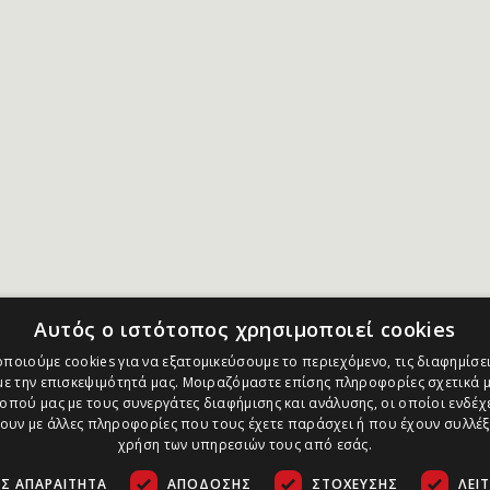
Αυτός ο ιστότοπος χρησιμοποιεί cookies
ποιούμε cookies για να εξατομικεύσουμε το περιεχόμενο, τις διαφημίσει
ε την επισκεψιμότητά μας. Μοιραζόμαστε επίσης πληροφορίες σχετικά μ
οπού μας με τους συνεργάτες διαφήμισης και ανάλυσης, οι οποίοι ενδέχε
υν με άλλες πληροφορίες που τους έχετε παράσχει ή που έχουν συλλέξ
χρήση των υπηρεσιών τους από εσάς.
Σ ΑΠΑΡΑΊΤΗΤΑ
ΑΠΌΔΟΣΗΣ
ΣΤΌΧΕΥΣΗΣ
ΛΕΙ