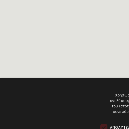
Χρησιμο
αναλύσουμ
του ιστότ
συνδυάσο
ΑΠΟΛΎΤΩ