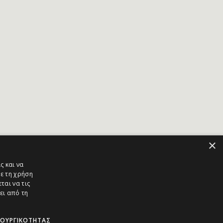
×
ς και να
ε τη χρήση
ται να τις
ει από τη
ΤΟΥΡΓΙΚΌΤΗΤΑΣ