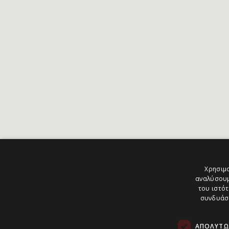
Χρησιμο
αναλύσουμ
του ιστότ
συνδυάσο
ΑΠΟΛΎΤΩ