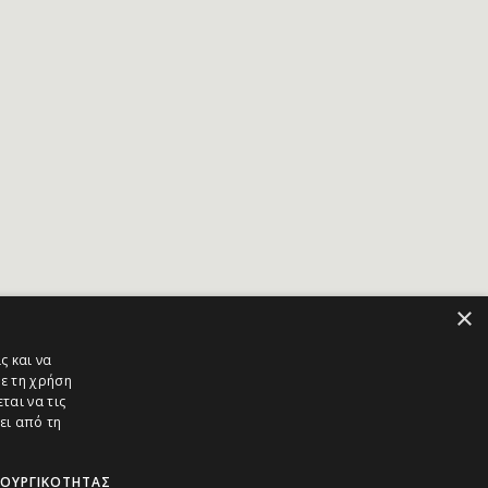
×
ς και να
ε τη χρήση
ται να τις
ει από τη
ΤΟΥΡΓΙΚΌΤΗΤΑΣ