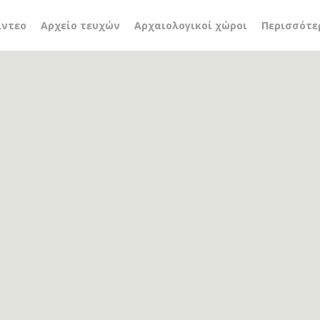
ίο
ίντεο
Αρχείο τευχών
Αρχαιολογικοί χώροι
Περισσότε