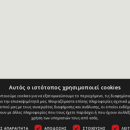
Αυτός ο ιστότοπος χρησιμοποιεί cookies
ποιούμε cookies για να εξατομικεύσουμε το περιεχόμενο, τις διαφημίσει
ε την επισκεψιμότητά μας. Μοιραζόμαστε επίσης πληροφορίες σχετικά μ
οπού μας με τους συνεργάτες διαφήμισης και ανάλυσης, οι οποίοι ενδέχε
υν με άλλες πληροφορίες που τους έχετε παράσχει ή που έχουν συλλέξ
χρήση των υπηρεσιών τους από εσάς.
Σ ΑΠΑΡΑΊΤΗΤΑ
ΑΠΌΔΟΣΗΣ
ΣΤΌΧΕΥΣΗΣ
ΛΕΙ