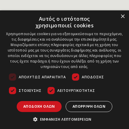
×
Αυτός ο ιστότοπος
χρησιμοποιεί cookies
Χρησιμοποιούμε cookies για να εξατομικεύσουμε το περιεχόμενο,
τις διαφημίσεις και να αναλύσουμε την επισκεψιμότητά μας.
Μοιραζόμαστε επίσης πληροφορίες σχετικά με τη χρήση του
ιστότοπού μας με τους συνεργάτες διαφήμισης και ανάλυσης, οι
οποίοι ενδέχεται να τις συνδυάσουν με άλλες πληροφορίες που
τους έχετε παράσχει ή που έχουν συλλέξει από τη χρήση των
υπηρεσιών τους από εσάς.
ΑΠΟΛΎΤΩΣ ΑΠΑΡΑΊΤΗΤΑ
ΑΠΌΔΟΣΗΣ
ΣΤΌΧΕΥΣΗΣ
ΛΕΙΤΟΥΡΓΙΚΌΤΗΤΑΣ
ΑΠΟΔΟΧΉ ΌΛΩΝ
ΑΠΌΡΡΙΨΗ ΌΛΩΝ
ΕΜΦΆΝΙΣΗ ΛΕΠΤΟΜΕΡΕΙΏΝ