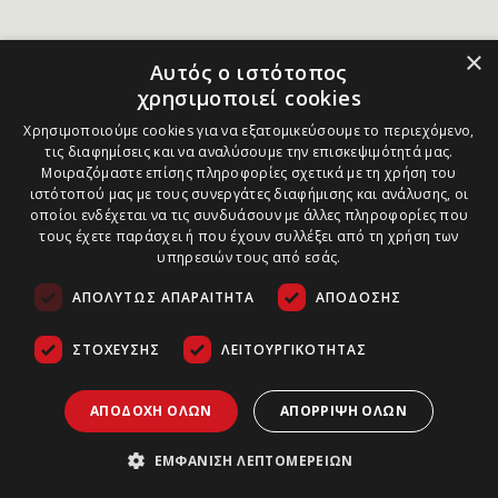
×
Αυτός ο ιστότοπος
χρησιμοποιεί cookies
Χρησιμοποιούμε cookies για να εξατομικεύσουμε το περιεχόμενο,
τις διαφημίσεις και να αναλύσουμε την επισκεψιμότητά μας.
Μοιραζόμαστε επίσης πληροφορίες σχετικά με τη χρήση του
ιστότοπού μας με τους συνεργάτες διαφήμισης και ανάλυσης, οι
οποίοι ενδέχεται να τις συνδυάσουν με άλλες πληροφορίες που
τους έχετε παράσχει ή που έχουν συλλέξει από τη χρήση των
υπηρεσιών τους από εσάς.
ΑΠΟΛΎΤΩΣ ΑΠΑΡΑΊΤΗΤΑ
ΑΠΌΔΟΣΗΣ
ΣΤΌΧΕΥΣΗΣ
ΛΕΙΤΟΥΡΓΙΚΌΤΗΤΑΣ
ΑΠΟΔΟΧΉ ΌΛΩΝ
ΑΠΌΡΡΙΨΗ ΌΛΩΝ
ΕΜΦΆΝΙΣΗ ΛΕΠΤΟΜΕΡΕΙΏΝ