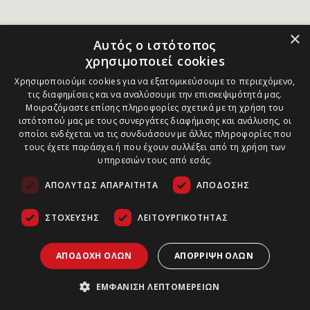
×
Αυτός ο ιστότοπος
χρησιμοποιεί cookies
Χρησιμοποιούμε cookies για να εξατομικεύσουμε το περιεχόμενο,
τις διαφημίσεις και να αναλύσουμε την επισκεψιμότητά μας.
Μοιραζόμαστε επίσης πληροφορίες σχετικά με τη χρήση του
ιστότοπού μας με τους συνεργάτες διαφήμισης και ανάλυσης, οι
οποίοι ενδέχεται να τις συνδυάσουν με άλλες πληροφορίες που
τους έχετε παράσχει ή που έχουν συλλέξει από τη χρήση των
υπηρεσιών τους από εσάς.
ΑΠΟΛΎΤΩΣ ΑΠΑΡΑΊΤΗΤΑ
ΑΠΌΔΟΣΗΣ
ΣΤΌΧΕΥΣΗΣ
ΛΕΙΤΟΥΡΓΙΚΌΤΗΤΑΣ
ΑΠΟΔΟΧΉ ΌΛΩΝ
ΑΠΌΡΡΙΨΗ ΌΛΩΝ
ΕΜΦΆΝΙΣΗ ΛΕΠΤΟΜΕΡΕΙΏΝ