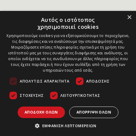
×
Αυτός ο ιστότοπος
χρησιμοποιεί cookies
Χρησιμοποιούμε cookies για να εξατομικεύσουμε το περιεχόμενο,
τις διαφημίσεις και να αναλύσουμε την επισκεψιμότητά μας.
Μοιραζόμαστε επίσης πληροφορίες σχετικά με τη χρήση του
ιστότοπού μας με τους συνεργάτες διαφήμισης και ανάλυσης, οι
οποίοι ενδέχεται να τις συνδυάσουν με άλλες πληροφορίες που
τους έχετε παράσχει ή που έχουν συλλέξει από τη χρήση των
υπηρεσιών τους από εσάς.
ΑΠΟΛΎΤΩΣ ΑΠΑΡΑΊΤΗΤΑ
ΑΠΌΔΟΣΗΣ
ΣΤΌΧΕΥΣΗΣ
ΛΕΙΤΟΥΡΓΙΚΌΤΗΤΑΣ
ΑΠΟΔΟΧΉ ΌΛΩΝ
ΑΠΌΡΡΙΨΗ ΌΛΩΝ
ΕΜΦΆΝΙΣΗ ΛΕΠΤΟΜΕΡΕΙΏΝ