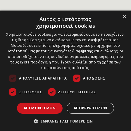
×
Αυτός ο ιστότοπος
χρησιμοποιεί cookies
Χρησιμοποιούμε cookies για να εξατομικεύσουμε το περιεχόμενο,
τις διαφημίσεις και να αναλύσουμε την επισκεψιμότητά μας.
Μοιραζόμαστε επίσης πληροφορίες σχετικά με τη χρήση του
ιστότοπού μας με τους συνεργάτες διαφήμισης και ανάλυσης, οι
οποίοι ενδέχεται να τις συνδυάσουν με άλλες πληροφορίες που
τους έχετε παράσχει ή που έχουν συλλέξει από τη χρήση των
υπηρεσιών τους από εσάς.
ΑΠΟΛΎΤΩΣ ΑΠΑΡΑΊΤΗΤΑ
ΑΠΌΔΟΣΗΣ
ΣΤΌΧΕΥΣΗΣ
ΛΕΙΤΟΥΡΓΙΚΌΤΗΤΑΣ
ΑΠΟΔΟΧΉ ΌΛΩΝ
ΑΠΌΡΡΙΨΗ ΌΛΩΝ
ΕΜΦΆΝΙΣΗ ΛΕΠΤΟΜΕΡΕΙΏΝ