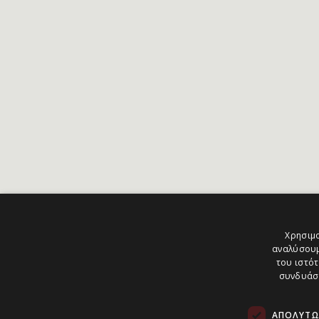
Χρησιμο
αναλύσουμ
του ιστότ
συνδυάσο
ΑΠΟΛΎΤΩ