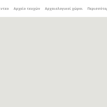
νητάρι
ίντεο
Αρχείο τευχών
Αρχαιολογικοί χώροι
Περισσότε