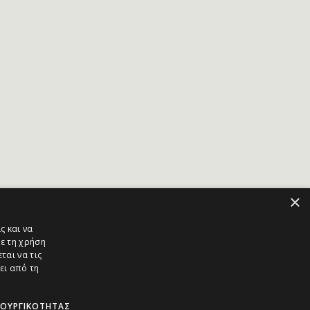
×
ς και να
ε τη χρήση
ται να τις
ει από τη
ΤΟΥΡΓΙΚΌΤΗΤΑΣ