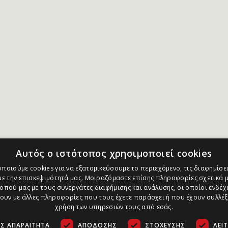
Αυτός ο ιστότοπος χρησιμοποιεί cookies
ποιούμε cookies για να εξατομικεύσουμε το περιεχόμενο, τις διαφημίσει
ε την επισκεψιμότητά μας. Μοιραζόμαστε επίσης πληροφορίες σχετικά μ
οπού μας με τους συνεργάτες διαφήμισης και ανάλυσης, οι οποίοι ενδέχε
υν με άλλες πληροφορίες που τους έχετε παράσχει ή που έχουν συλλέξ
χρήση των υπηρεσιών τους από εσάς.
Σ ΑΠΑΡΑΊΤΗΤΑ
ΑΠΌΔΟΣΗΣ
ΣΤΌΧΕΥΣΗΣ
ΛΕΙ