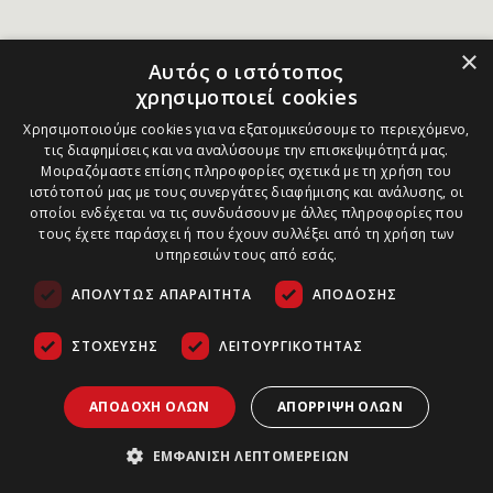
×
Αυτός ο ιστότοπος
χρησιμοποιεί cookies
Χρησιμοποιούμε cookies για να εξατομικεύσουμε το περιεχόμενο,
τις διαφημίσεις και να αναλύσουμε την επισκεψιμότητά μας.
Μοιραζόμαστε επίσης πληροφορίες σχετικά με τη χρήση του
ιστότοπού μας με τους συνεργάτες διαφήμισης και ανάλυσης, οι
οποίοι ενδέχεται να τις συνδυάσουν με άλλες πληροφορίες που
τους έχετε παράσχει ή που έχουν συλλέξει από τη χρήση των
υπηρεσιών τους από εσάς.
ΑΠΟΛΎΤΩΣ ΑΠΑΡΑΊΤΗΤΑ
ΑΠΌΔΟΣΗΣ
ΣΤΌΧΕΥΣΗΣ
ΛΕΙΤΟΥΡΓΙΚΌΤΗΤΑΣ
ΑΠΟΔΟΧΉ ΌΛΩΝ
ΑΠΌΡΡΙΨΗ ΌΛΩΝ
ΕΜΦΆΝΙΣΗ ΛΕΠΤΟΜΕΡΕΙΏΝ