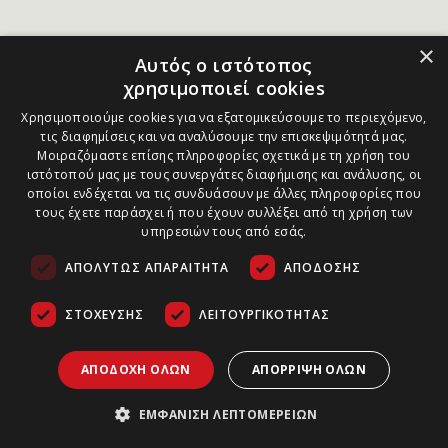
×
Αυτός ο ιστότοπος
χρησιμοποιεί cookies
Χρησιμοποιούμε cookies για να εξατομικεύσουμε το περιεχόμενο,
τις διαφημίσεις και να αναλύσουμε την επισκεψιμότητά μας.
Μοιραζόμαστε επίσης πληροφορίες σχετικά με τη χρήση του
ιστότοπού μας με τους συνεργάτες διαφήμισης και ανάλυσης, οι
οποίοι ενδέχεται να τις συνδυάσουν με άλλες πληροφορίες που
τους έχετε παράσχει ή που έχουν συλλέξει από τη χρήση των
υπηρεσιών τους από εσάς.
ΑΠΟΛΎΤΩΣ ΑΠΑΡΑΊΤΗΤΑ
ΑΠΌΔΟΣΗΣ
ΣΤΌΧΕΥΣΗΣ
ΛΕΙΤΟΥΡΓΙΚΌΤΗΤΑΣ
ΑΠΟΔΟΧΉ ΌΛΩΝ
ΑΠΌΡΡΙΨΗ ΌΛΩΝ
ΕΜΦΆΝΙΣΗ ΛΕΠΤΟΜΕΡΕΙΏΝ