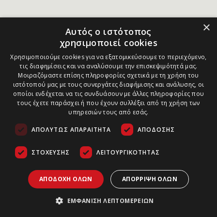
×
Αυτός ο ιστότοπος
χρησιμοποιεί cookies
Χρησιμοποιούμε cookies για να εξατομικεύσουμε το περιεχόμενο,
τις διαφημίσεις και να αναλύσουμε την επισκεψιμότητά μας.
Μοιραζόμαστε επίσης πληροφορίες σχετικά με τη χρήση του
ιστότοπού μας με τους συνεργάτες διαφήμισης και ανάλυσης, οι
οποίοι ενδέχεται να τις συνδυάσουν με άλλες πληροφορίες που
τους έχετε παράσχει ή που έχουν συλλέξει από τη χρήση των
υπηρεσιών τους από εσάς.
ΑΠΟΛΎΤΩΣ ΑΠΑΡΑΊΤΗΤΑ
ΑΠΌΔΟΣΗΣ
ΣΤΌΧΕΥΣΗΣ
ΛΕΙΤΟΥΡΓΙΚΌΤΗΤΑΣ
ΑΠΟΔΟΧΉ ΌΛΩΝ
ΑΠΌΡΡΙΨΗ ΌΛΩΝ
ΕΜΦΆΝΙΣΗ ΛΕΠΤΟΜΕΡΕΙΏΝ