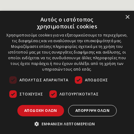
×
Αυτός ο ιστότοπος
χρησιμοποιεί cookies
Χρησιμοποιούμε cookies για να εξατομικεύσουμε το περιεχόμενο,
τις διαφημίσεις και να αναλύσουμε την επισκεψιμότητά μας.
Μοιραζόμαστε επίσης πληροφορίες σχετικά με τη χρήση του
ιστότοπού μας με τους συνεργάτες διαφήμισης και ανάλυσης, οι
οποίοι ενδέχεται να τις συνδυάσουν με άλλες πληροφορίες που
τους έχετε παράσχει ή που έχουν συλλέξει από τη χρήση των
υπηρεσιών τους από εσάς.
ΑΠΟΛΎΤΩΣ ΑΠΑΡΑΊΤΗΤΑ
ΑΠΌΔΟΣΗΣ
ΣΤΌΧΕΥΣΗΣ
ΛΕΙΤΟΥΡΓΙΚΌΤΗΤΑΣ
ΑΠΟΔΟΧΉ ΌΛΩΝ
ΑΠΌΡΡΙΨΗ ΌΛΩΝ
ΕΜΦΆΝΙΣΗ ΛΕΠΤΟΜΕΡΕΙΏΝ