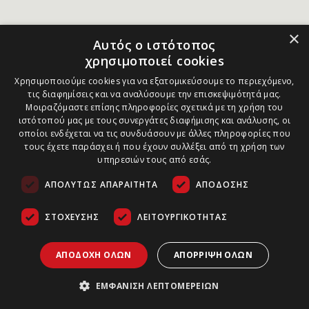
×
Αυτός ο ιστότοπος
χρησιμοποιεί cookies
Χρησιμοποιούμε cookies για να εξατομικεύσουμε το περιεχόμενο,
τις διαφημίσεις και να αναλύσουμε την επισκεψιμότητά μας.
Μοιραζόμαστε επίσης πληροφορίες σχετικά με τη χρήση του
ιστότοπού μας με τους συνεργάτες διαφήμισης και ανάλυσης, οι
οποίοι ενδέχεται να τις συνδυάσουν με άλλες πληροφορίες που
τους έχετε παράσχει ή που έχουν συλλέξει από τη χρήση των
υπηρεσιών τους από εσάς.
ΑΠΟΛΎΤΩΣ ΑΠΑΡΑΊΤΗΤΑ
ΑΠΌΔΟΣΗΣ
ΣΤΌΧΕΥΣΗΣ
ΛΕΙΤΟΥΡΓΙΚΌΤΗΤΑΣ
ΑΠΟΔΟΧΉ ΌΛΩΝ
ΑΠΌΡΡΙΨΗ ΌΛΩΝ
ΕΜΦΆΝΙΣΗ ΛΕΠΤΟΜΕΡΕΙΏΝ