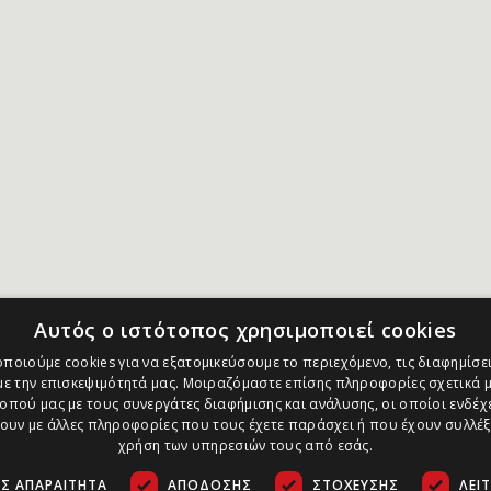
Αυτός ο ιστότοπος χρησιμοποιεί cookies
ποιούμε cookies για να εξατομικεύσουμε το περιεχόμενο, τις διαφημίσει
ε την επισκεψιμότητά μας. Μοιραζόμαστε επίσης πληροφορίες σχετικά μ
οπού μας με τους συνεργάτες διαφήμισης και ανάλυσης, οι οποίοι ενδέχε
υν με άλλες πληροφορίες που τους έχετε παράσχει ή που έχουν συλλέξ
χρήση των υπηρεσιών τους από εσάς.
Σ ΑΠΑΡΑΊΤΗΤΑ
ΑΠΌΔΟΣΗΣ
ΣΤΌΧΕΥΣΗΣ
ΛΕΙ