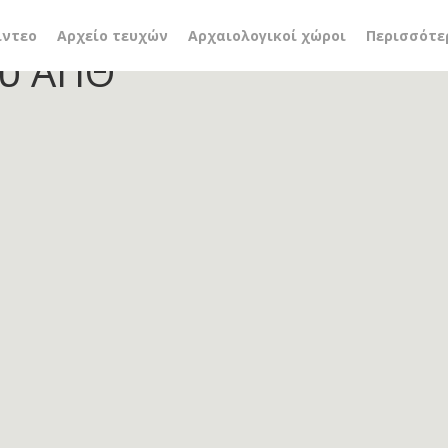
ήκη Εργαστηρίου Θαλάσ
ίντεο
Αρχείο τευχών
Αρχαιολογικοί χώροι
Περισσότε
ου ΑΠΘ