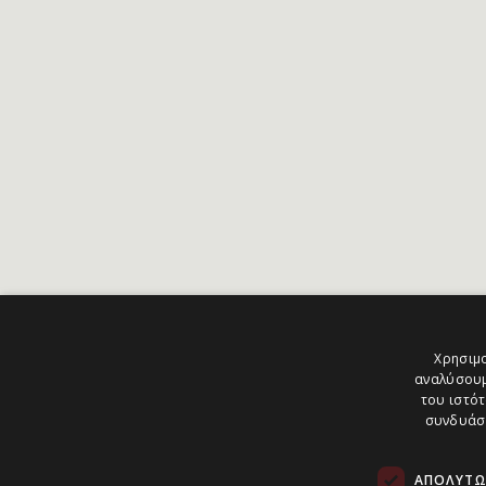
Χρησιμο
αναλύσουμ
του ιστότ
συνδυάσο
ΑΠΟΛΎΤΩ