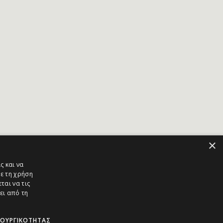
×
ς και να
ε τη χρήση
ται να τις
ει από τη
ΤΟΥΡΓΙΚΌΤΗΤΑΣ