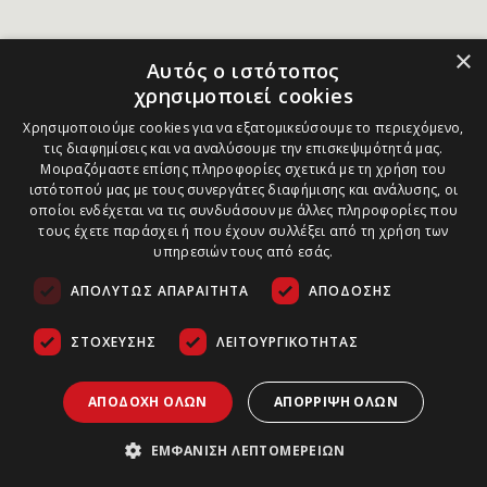
×
Αυτός ο ιστότοπος
χρησιμοποιεί cookies
Χρησιμοποιούμε cookies για να εξατομικεύσουμε το περιεχόμενο,
τις διαφημίσεις και να αναλύσουμε την επισκεψιμότητά μας.
Μοιραζόμαστε επίσης πληροφορίες σχετικά με τη χρήση του
ιστότοπού μας με τους συνεργάτες διαφήμισης και ανάλυσης, οι
οποίοι ενδέχεται να τις συνδυάσουν με άλλες πληροφορίες που
τους έχετε παράσχει ή που έχουν συλλέξει από τη χρήση των
υπηρεσιών τους από εσάς.
ΑΠΟΛΎΤΩΣ ΑΠΑΡΑΊΤΗΤΑ
ΑΠΌΔΟΣΗΣ
ΣΤΌΧΕΥΣΗΣ
ΛΕΙΤΟΥΡΓΙΚΌΤΗΤΑΣ
ΑΠΟΔΟΧΉ ΌΛΩΝ
ΑΠΌΡΡΙΨΗ ΌΛΩΝ
ΕΜΦΆΝΙΣΗ ΛΕΠΤΟΜΕΡΕΙΏΝ