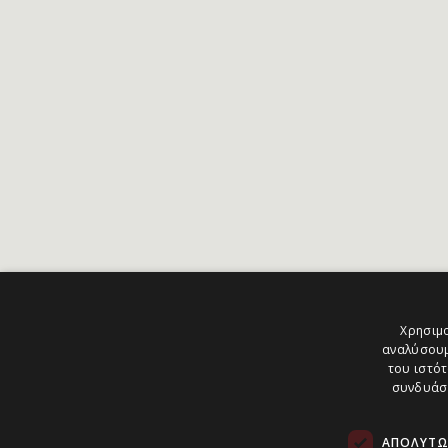
Χρησιμο
αναλύσουμ
του ιστότ
συνδυάσο
ΑΠΟΛΎΤΩ