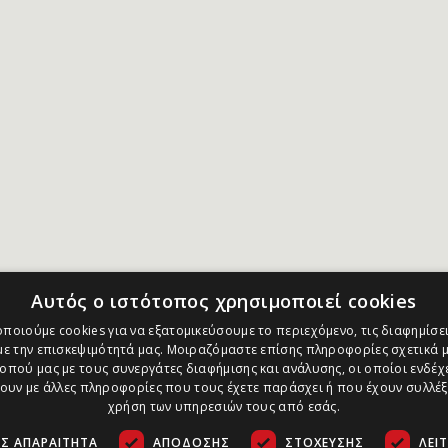
Αυτός ο ιστότοπος χρησιμοποιεί cookies
ποιούμε cookies για να εξατομικεύσουμε το περιεχόμενο, τις διαφημίσει
ε την επισκεψιμότητά μας. Μοιραζόμαστε επίσης πληροφορίες σχετικά μ
οπού μας με τους συνεργάτες διαφήμισης και ανάλυσης, οι οποίοι ενδέχε
υν με άλλες πληροφορίες που τους έχετε παράσχει ή που έχουν συλλέξ
χρήση των υπηρεσιών τους από εσάς.
Σ ΑΠΑΡΑΊΤΗΤΑ
ΑΠΌΔΟΣΗΣ
ΣΤΌΧΕΥΣΗΣ
ΛΕΙ