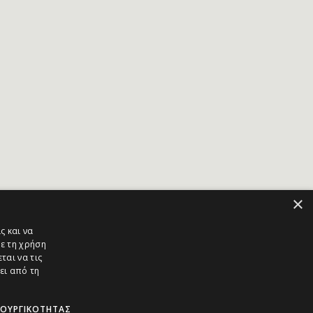
×
ς και να
ε τη χρήση
ται να τις
ει από τη
ΤΟΥΡΓΙΚΌΤΗΤΑΣ