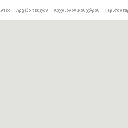
βουλή
ίντεο
Αρχείο τευχών
Αρχαιολογικοί χώροι
Περισσότε