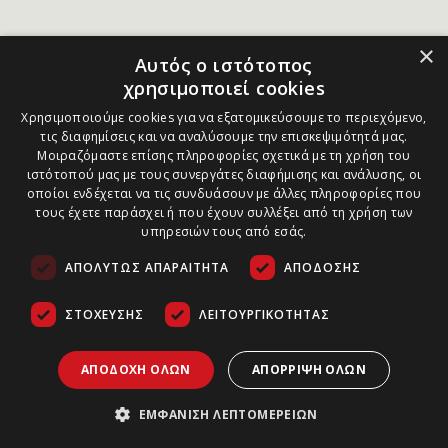
×
Αυτός ο ιστότοπος
χρησιμοποιεί cookies
Χρησιμοποιούμε cookies για να εξατομικεύσουμε το περιεχόμενο,
τις διαφημίσεις και να αναλύσουμε την επισκεψιμότητά μας.
Μοιραζόμαστε επίσης πληροφορίες σχετικά με τη χρήση του
ιστότοπού μας με τους συνεργάτες διαφήμισης και ανάλυσης, οι
οποίοι ενδέχεται να τις συνδυάσουν με άλλες πληροφορίες που
τους έχετε παράσχει ή που έχουν συλλέξει από τη χρήση των
υπηρεσιών τους από εσάς.
ΑΠΟΛΎΤΩΣ ΑΠΑΡΑΊΤΗΤΑ
ΑΠΌΔΟΣΗΣ
ΣΤΌΧΕΥΣΗΣ
ΛΕΙΤΟΥΡΓΙΚΌΤΗΤΑΣ
ΑΠΟΔΟΧΉ ΌΛΩΝ
ΑΠΌΡΡΙΨΗ ΌΛΩΝ
ΕΜΦΆΝΙΣΗ ΛΕΠΤΟΜΕΡΕΙΏΝ