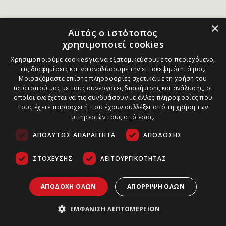
×
Αυτός ο ιστότοπος
χρησιμοποιεί cookies
Χρησιμοποιούμε cookies για να εξατομικεύσουμε το περιεχόμενο,
τις διαφημίσεις και να αναλύσουμε την επισκεψιμότητά μας.
Μοιραζόμαστε επίσης πληροφορίες σχετικά με τη χρήση του
ιστότοπού μας με τους συνεργάτες διαφήμισης και ανάλυσης, οι
οποίοι ενδέχεται να τις συνδυάσουν με άλλες πληροφορίες που
τους έχετε παράσχει ή που έχουν συλλέξει από τη χρήση των
υπηρεσιών τους από εσάς.
ΑΠΟΛΎΤΩΣ ΑΠΑΡΑΊΤΗΤΑ
ΑΠΌΔΟΣΗΣ
ΣΤΌΧΕΥΣΗΣ
ΛΕΙΤΟΥΡΓΙΚΌΤΗΤΑΣ
ΑΠΟΔΟΧΉ ΌΛΩΝ
ΑΠΌΡΡΙΨΗ ΌΛΩΝ
ΕΜΦΆΝΙΣΗ ΛΕΠΤΟΜΕΡΕΙΏΝ